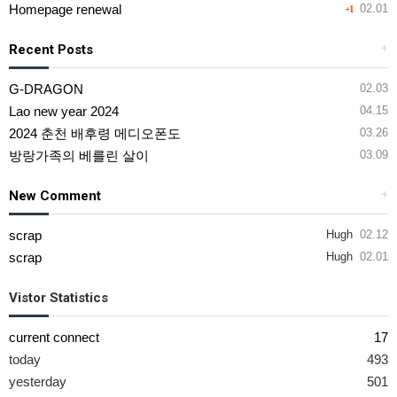
Homepage renewal
02.01
+1
Recent Posts
+
G-DRAGON
02.03
Lao new year 2024
04.15
2024 춘천 배후령 메디오폰도
03.26
방랑가족의 베를린 살이
03.09
New Comment
+
scrap
Hugh
02.12
scrap
Hugh
02.01
Vistor Statistics
current connect
17
today
493
yesterday
501