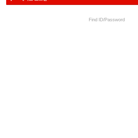
Find ID/Password