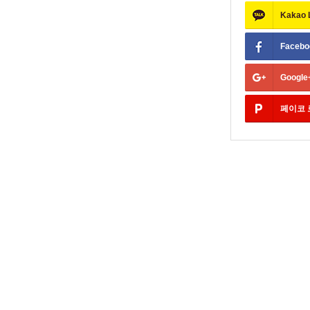
Kakao
Facebo
Google
페이코