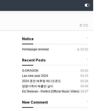
로그인
+
Notice
Homepage renewal
02.01
+1
+
Recent Posts
G-DRAGON
02.03
Lao new year 2024
04.15
2024 춘천 배후령 메디오폰도
03.26
방랑가족의 베를린 살이
03.09
Ed Sheeran - Perfect (Official Music Video)
03.07
+
New Comment