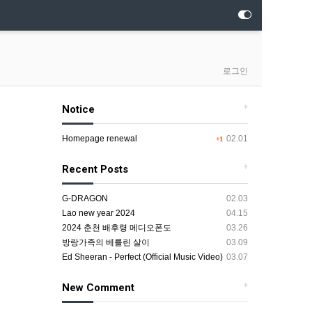
로그인
+
Notice
Homepage renewal
02.01
+1
+
Recent Posts
G-DRAGON
02.03
Lao new year 2024
04.15
2024 춘천 배후령 메디오폰도
03.26
방랑가족의 베를린 살이
03.09
Ed Sheeran - Perfect (Official Music Video)
03.07
+
New Comment