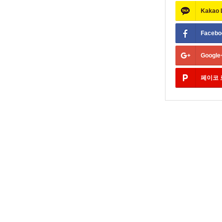
Kakao
Facebo
Google
페이코