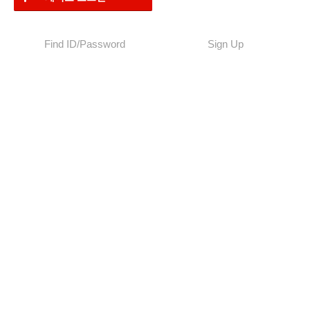
Find ID/Password
Sign Up