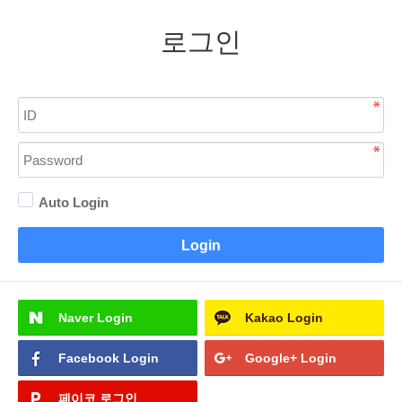
로그인
Auto Login
Login
Naver
Login
Kakao
Login
Facebook
Login
Google+
Login
페이코
로그인