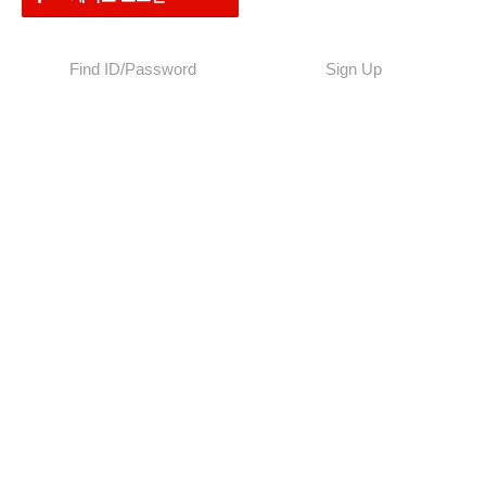
Find ID/Password
Sign Up