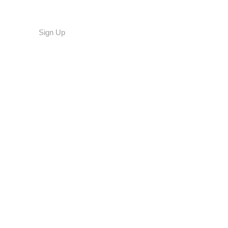
Sign Up