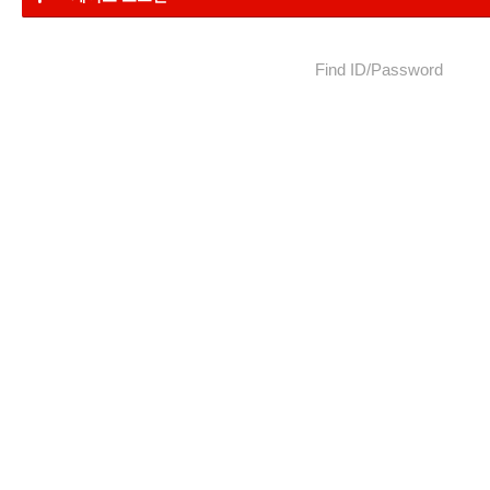
Find ID/Password