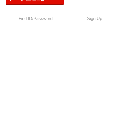
Find ID/Password
Sign Up