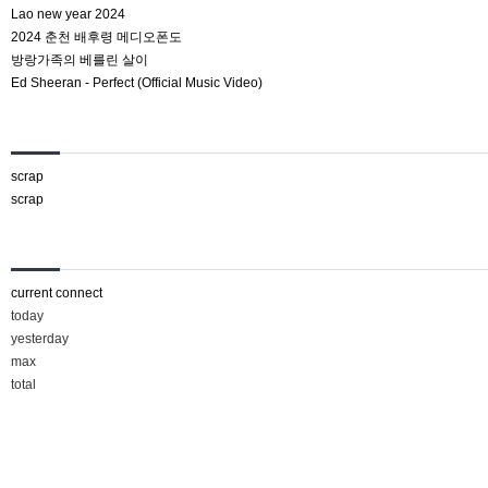
Lao new year 2024
2024 춘천 배후령 메디오폰도
방랑가족의 베를린 살이
Ed Sheeran - Perfect (Official Music Video)
New Comment
scrap
scrap
Vistor Statistics
current connect
today
yesterday
max
total