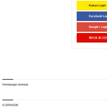
Kakao
Login
Facebook
Lo
Google+
Logi
페이코
로그인
Notice
Homepage renewal
Recent Posts
G-DRAGON