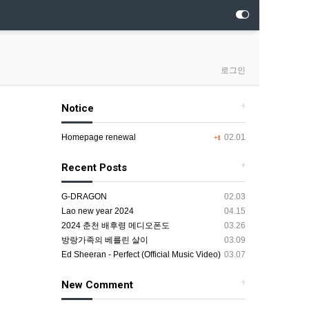
로그인
+
Notice
Homepage renewal
02.01
+1
+
Recent Posts
G-DRAGON
02.03
Lao new year 2024
04.15
2024 춘천 배후령 메디오폰도
03.26
방랑가족의 베를린 살이
03.09
Ed Sheeran - Perfect (Official Music Video)
03.07
+
New Comment