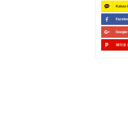
Kakao
Facebo
Google
페이코