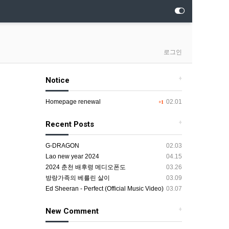
로그인
+
Notice
Homepage renewal
02.01
+1
+
Recent Posts
G-DRAGON
02.03
Lao new year 2024
04.15
2024 춘천 배후령 메디오폰도
03.26
방랑가족의 베를린 살이
03.09
Ed Sheeran - Perfect (Official Music Video)
03.07
+
New Comment