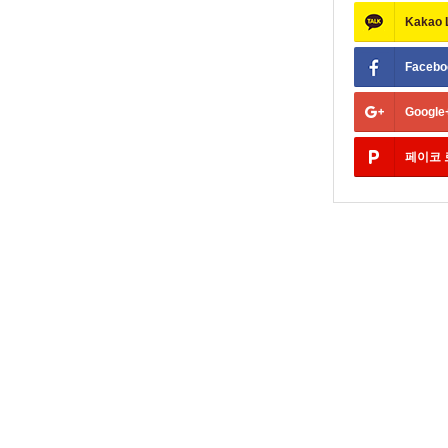
Kakao
Facebo
Google
페이코