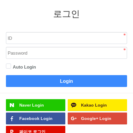
로그인
Auto Login
Login
Naver
Login
Kakao
Login
Facebook
Login
Google+
Login
페이코
로그인