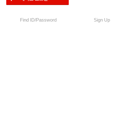
Find ID/Password
Sign Up