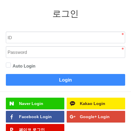
로그인
Auto Login
Login
Naver
Login
Kakao
Login
Facebook
Login
Google+
Login
페이코
로그인